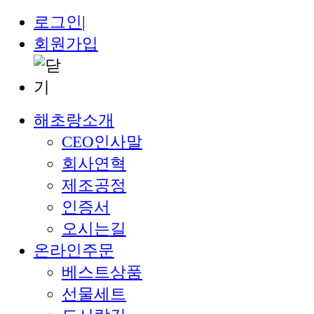
로그인
|
회원가입
해초랑소개
CEO인사말
회사연혁
제조공정
인증서
오시는길
온라인주문
베스트상품
선물세트