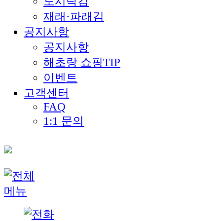
도시락김
재래·파래김
공지사항
공지사항
해초랑 쇼핑TIP
이벤트
고객센터
FAQ
1:1 문의