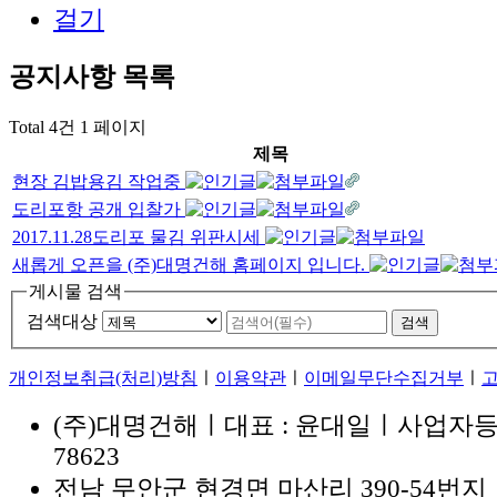
공지사항
목록
Total 4건
1 페이지
제목
현장 김밥용김 작업중
도리포항 공개 입찰가
2017.11.28도리포 물김 위판시세
새롭게 오픈을 (주)대명건해 홈페이지 입니다.
게시물 검색
검색대상
개인정보취급(처리)방침
ㅣ
이용약관
ㅣ
이메일무단수집거부
ㅣ
(주)대명건해
ㅣ
대표 : 윤대일
ㅣ
사업자등록번
78623
전남 무안군 현경면 마산리 390-54번지